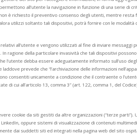
 permettono all’utente la navigazione in funzione di una serie di crite
ie non è richiesto il preventivo consenso degli utenti, mentre resta f
alora utilizzi soltanto tali dispositivi, potrà fornire con le modalità
i relativi all’utente e vengono utilizzati al fine di inviare messaggi
. In ragione della particolare invasività che tali dispositivi posson
che l’utente debba essere adeguatamente informato sull’uso degli 
ice laddove prevede che “l’archiviazione delle informazioni nell’app
 sono consentiti unicamente a condizione che il contraente o l’ute
e di cui all’articolo 13, comma 3” (art. 122, comma 1, del Codice).
vere cookie da siti gestiti da altre organizzazioni (“terze parti”
o LinkedIn, oppure sistemi di visualizzazione di contenuti multim
amente dai suddetti siti ed integrati nella pagina web del sito ospi