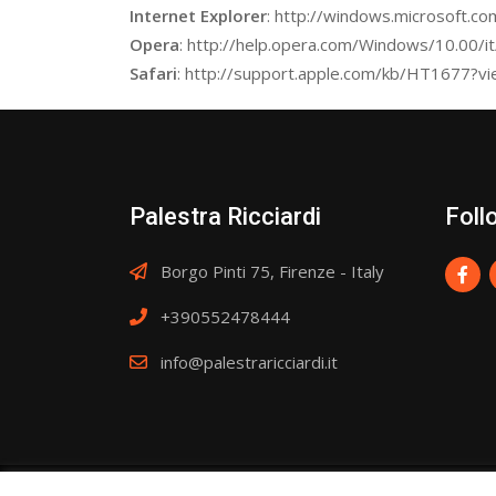
Internet Explorer
: http://windows.microsoft.c
Opera
: http://help.opera.com/Windows/10.00/it
Safari
: http://support.apple.com/kb/HT1677?vi
Palestra Ricciardi
Foll
Borgo Pinti 75, Firenze - Italy
+390552478444
info@palestraricciardi.it