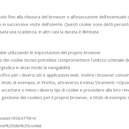
 solo fino alla chiusura del browser o all’esecuzione dell’eventuale
 in successive visite dell’utente. Questi cookie sono detti persiste
ata una scadenza, in altri casi la durata è illimitata.
kie utilizzando le impostazioni del proprio browser.
le dei cookie tecnici potrebbe compromettere l’utilizzo ottimale de
giudica in alcun modo la navigabilità.
ico per i diversi siti e applicazioni web. Inoltre i browser conse
. A titolo di esempio, in Firefox, attraverso il menu Strumenti->Op
 accettare o meno i diversi tipi di cookie e procedere alla loro rim
ione dei cookies per il proprio browser, a titolo di esempio si rip
nswer/95647?hl=it
stione%20dei%20cookie