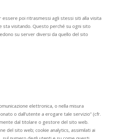
 essere poi ritrasmessi agli stessi siti alla visita
te sta visitando. Questo perché su ogni sito
iedono su server diversi da quello del sito
 comunicazione elettronica, o nella misura
onato o dall’utente a erogare tale servizio” (cfr.
amente dal titolare o gestore del sito web.
 del sito web; cookie analytics, assimilati ai
a, sul numero degli utenti e su come questi