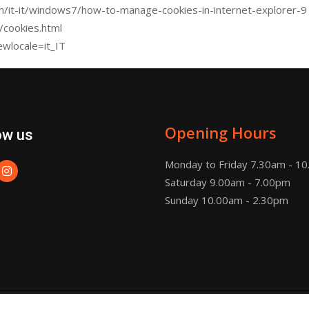
om/it-it/windows7/how-to-manage-cookies-in-internet-explorer-9
/cookies.html
ewlocale=it_IT
Opening Hours
ow us
Monday to Friday 7.30am - 1
Saturday 9.00am - 7.00pm
Sunday 10.00am - 2.30pm