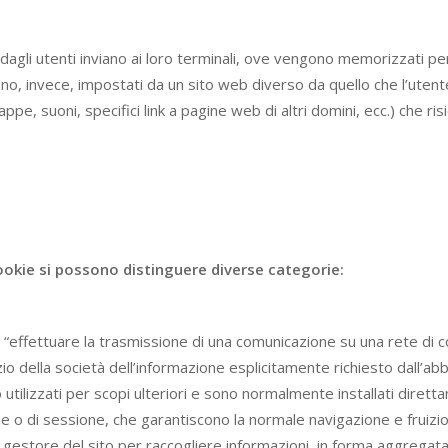
ati dagli utenti inviano ai loro terminali, ove vengono memorizzati per
gono, invece, impostati da un sito web diverso da quello che l’uten
, suoni, specifici link a pagine web di altri domini, ecc.) che ris
 cookie si possono distinguere diverse categorie:
ne di “effettuare la trasmissione di una comunicazione su una rete di
o della società dell’informazione esplicitamente richiesto dall’abb
tilizzati per scopi ulteriori e sono normalmente installati dirett
 o di sessione, che garantiscono la normale navigazione e fruizione
l gestore del sito per raccogliere informazioni, in forma aggregat