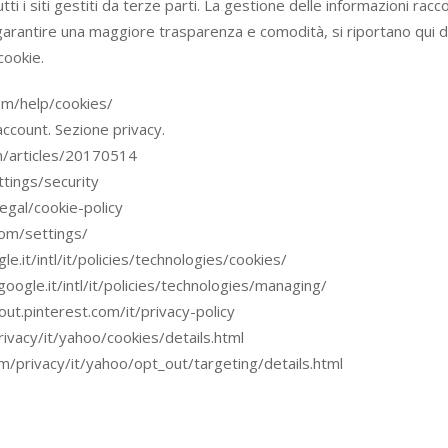
 i siti gestiti da terze parti. La gestione delle informazioni raccol
 garantire una maggiore trasparenza e comodità, si riportano qui di
cookie.
om/help/cookies/
ccount. Sezione privacy.
om/articles/20170514
ttings/security
egal/cookie-policy
com/settings/
e.it/intl/it/policies/technologies/cookies/
ogle.it/intl/it/policies/technologies/managing/
ut.pinterest.com/it/privacy-policy
rivacy/it/yahoo/cookies/details.html
om/privacy/it/yahoo/opt_out/targeting/details.html