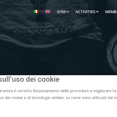
GYM
ACTIVITIES
MEMB
ull’uso dei cookie
arantire il corretto funzionamento delle procedure e migliorare l’es
 dei cookie e di tecnologie similari, su come sono utilizzati dal si